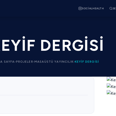
SOCIALHEALTH
SE
EYIF DERGISI
A SAYFA
›
PROJELER
›
MASAÜSTÜ YAYINCILIK
›
KEYIF DERGISI