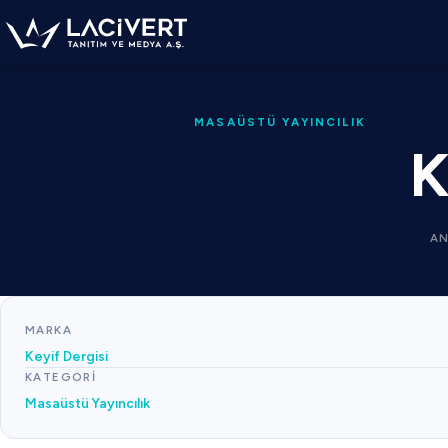
MASAÜSTÜ YAYINCILIK
K
AN
MARKA
Keyif Dergisi
KATEGORI
Masaüstü Yayıncılık