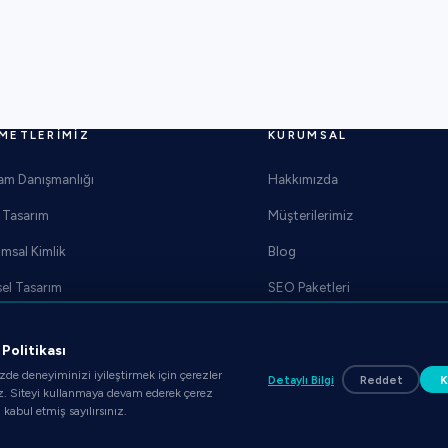
METLERIMIZ
KURUMSAL
am Danışmanlığı
Hakkımızda
Tasarım
Müşterilerimiz
msal Kimlik
Blog
el Tasarım
SEO Paketleri
İletişim
ğraf Çekimi
Teklif Al
Politikası
caret
de deneyiminizi iyileştirmek için çerezler
Detaylı Bilgi
Reddet
K
z. Siteyi kullanmaya devam ederek çerez
 kabul etmiş sayılırsınız.
Web