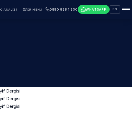
O ANALIZI
QR MENÜ
0850 888 1 800
WHATSAPP
EN