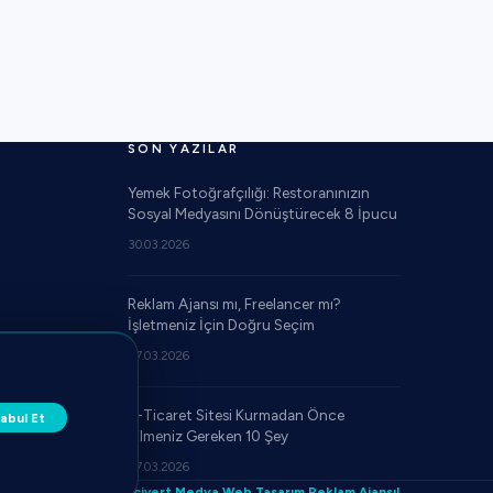
SON YAZILAR
Yemek Fotoğrafçılığı: Restoranınızın
Sosyal Medyasını Dönüştürecek 8 İpucu
30.03.2026
Reklam Ajansı mı, Freelancer mı?
İşletmeniz İçin Doğru Seçim
27.03.2026
E-Ticaret Sitesi Kurmadan Önce
abul Et
Bilmeniz Gereken 10 Şey
27.03.2026
 Tasarım & Yazılım:
Lacivert Medya Web Tasarım Reklam Ajansı!