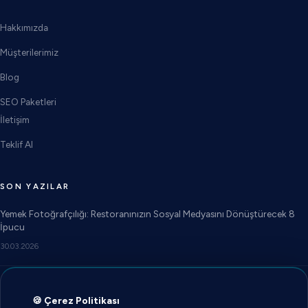
Hakkımızda
Müşterilerimiz
Blog
SEO Paketleri
İletişim
Teklif Al
SON YAZILAR
Yemek Fotoğrafçılığı: Restoranınızın Sosyal Medyasını Dönüştürecek 8
İpucu
30.03.2026
Reklam Ajansı mı, Freelancer mı? İşletmeniz İçin Doğru Seçim
🍪 Çerez Politikası
27.03.2026