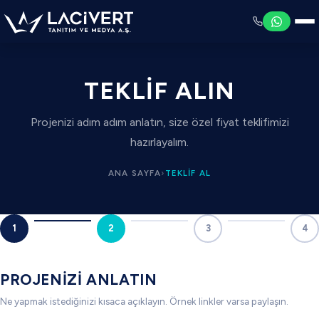
TEKLIF ALIN
Projenizi adım adım anlatın, size özel fiyat teklifimizi
hazırlayalım.
ANA SAYFA
›
TEKLIF AL
1
2
3
4
PROJENIZI ANLATIN
Ne yapmak istediğinizi kısaca açıklayın. Örnek linkler varsa paylaşın.