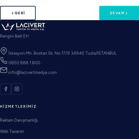
GERI
DEVAM
Rengini Belli Et!
İstasyon Mh. Bostan Sk. No:17/9 34940 Tuzla/İSTANBUL
0850 888 1 800
info@lacivertmedya.com
HIZMETLERIMIZ
Reklam Danışmanlığı
Web Tasarım